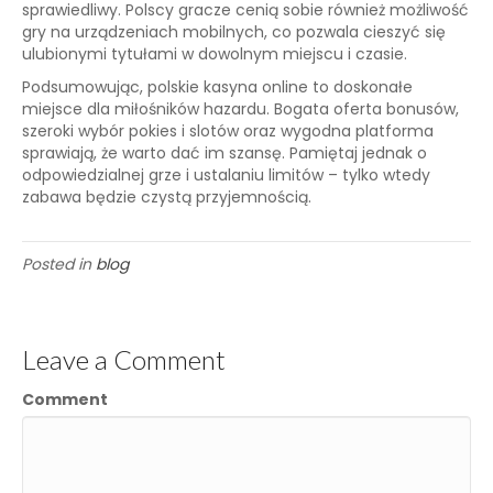
sprawiedliwy. Polscy gracze cenią sobie również możliwość
gry na urządzeniach mobilnych, co pozwala cieszyć się
ulubionymi tytułami w dowolnym miejscu i czasie.
Podsumowując, polskie kasyna online to doskonałe
miejsce dla miłośników hazardu. Bogata oferta bonusów,
szeroki wybór pokies i slotów oraz wygodna platforma
sprawiają, że warto dać im szansę. Pamiętaj jednak o
odpowiedzialnej grze i ustalaniu limitów – tylko wtedy
zabawa będzie czystą przyjemnością.
Posted in
blog
Leave a Comment
Comment