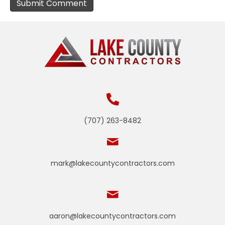
(707) 263-8482
mark@lakecountycontractors.com
aaron@lakecountycontractors.com