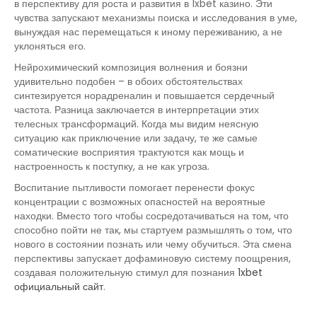
в перспективу для роста и развития в 1xbet казино. Эти
чувства запускают механизмы поиска и исследования в уме,
вынуждая нас перемещаться к иному переживанию, а не
уклоняться его.
Нейрохимический композиция волнения и боязни
удивительно подобен – в обоих обстоятельствах
синтезируется норадреналин и повышается сердечный
частота. Разница заключается в интерпретации этих
телесных трансформаций. Когда мы видим неясную
ситуацию как приключение или задачу, те же самые
соматические восприятия трактуются как мощь и
настроенность к поступку, а не как угроза.
Воспитание пытливости помогает перенести фокус
концентрации с возможных опасностей на вероятные
находки. Вместо того чтобы сосредотачиваться на том, что
способно пойти не так, мы стартуем размышлять о том, что
нового в состоянии познать или чему обучиться. Эта смена
перспективы запускает дофаминовую систему поощрения,
создавая положительную стимул для познания
1xbet
официальный сайт
.