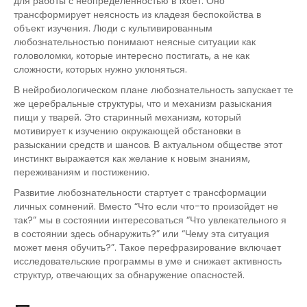
для работы с неопределенностью в 1хбет. Оно
трансформирует неясность из кладезя беспокойства в
объект изучения. Люди с культивированным
любознательностью понимают неясные ситуации как
головоломки, которые интересно постигать, а не как
сложности, которых нужно уклоняться.
В нейробиологическом плане любознательность запускает те
же церебральные структуры, что и механизм разыскания
пищи у тварей. Это старинный механизм, который
мотивирует к изучению окружающей обстановки в
разыскании средств и шансов. В актуальном обществе этот
инстинкт выражается как желание к новым знаниям,
переживаниям и постижению.
Развитие любознательности стартует с трансформации
личных сомнений. Вместо “Что если что-то произойдет не
так?” мы в состоянии интересоваться “Что увлекательного я
в состоянии здесь обнаружить?” или “Чему эта ситуация
может меня обучить?”. Такое перефразирование включает
исследовательские программы в уме и снижает активность
структур, отвечающих за обнаружение опасностей.