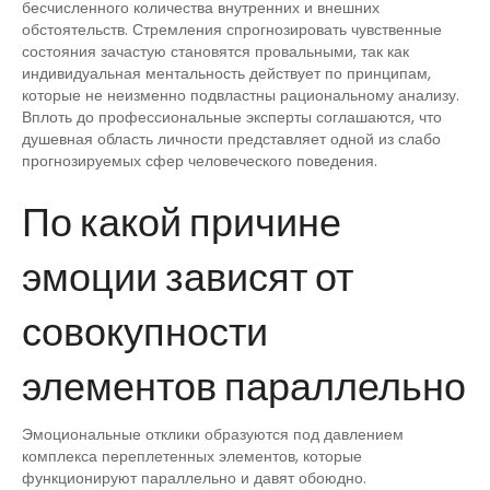
бесчисленного количества внутренних и внешних
обстоятельств. Стремления спрогнозировать чувственные
состояния зачастую становятся провальными, так как
индивидуальная ментальность действует по принципам,
которые не неизменно подвластны рациональному анализу.
Вплоть до профессиональные эксперты соглашаются, что
душевная область личности представляет одной из слабо
прогнозируемых сфер человеческого поведения.
По какой причине
эмоции зависят от
совокупности
элементов параллельно
Эмоциональные отклики образуются под давлением
комплекса переплетенных элементов, которые
функционируют параллельно и давят обоюдно.