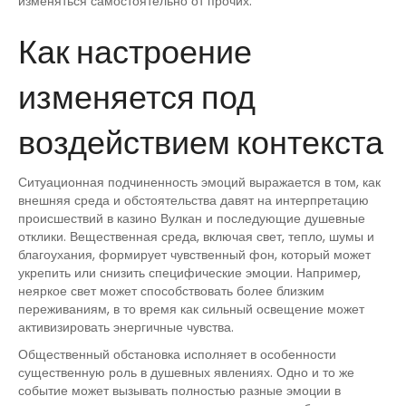
изменяться самостоятельно от прочих.
Как настроение
изменяется под
воздействием контекста
Ситуационная подчиненность эмоций выражается в том, как
внешняя среда и обстоятельства давят на интерпретацию
происшествий в казино Вулкан и последующие душевные
отклики. Вещественная среда, включая свет, тепло, шумы и
благоухания, формирует чувственный фон, который может
укрепить или снизить специфические эмоции. Например,
неяркое свет может способствовать более близким
переживаниям, в то время как сильный освещение может
активизировать энергичные чувства.
Общественный обстановка исполняет в особенности
существенную роль в душевных явлениях. Одно и то же
событие может вызывать полностью разные эмоции в