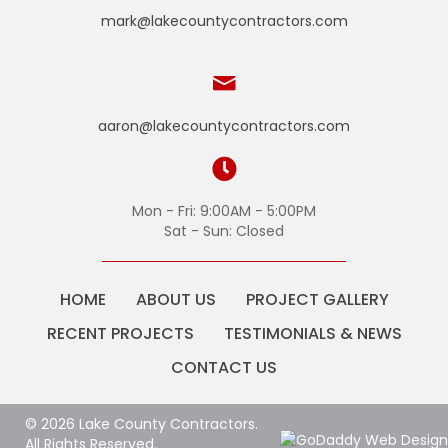
mark@lakecountycontractors.com
aaron@lakecountycontractors.com
Mon - Fri: 9:00AM - 5:00PM
Sat - Sun: Closed
HOME
ABOUT US
PROJECT GALLERY
RECENT PROJECTS
TESTIMONIALS & NEWS
CONTACT US
© 2026 Lake County Contractors.
All Rights Reserved.