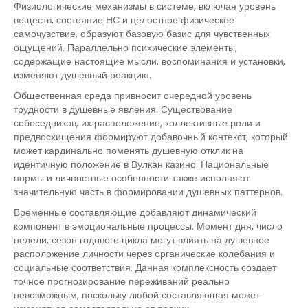
Физиологические механизмы в системе, включая уровень
веществ, состояние НС и целостное физическое
самочувствие, образуют базовую базис для чувственных
ощущений. Параллельно психические элементы,
содержащие настоящие мысли, воспоминания и установки,
изменяют душевный реакцию.
Общественная среда привносит очередной уровень
трудности в душевные явления. Существование
собеседников, их расположение, коллективные роли и
предвосхищения формируют добавочный контекст, который
может кардинально поменять душевную отклик на
идентичную положение в Вулкан казино. Национальные
нормы и личностные особенности также исполняют
значительную часть в формировании душевных паттернов.
Временные составляющие добавляют динамический
компонент в эмоциональные процессы. Момент дня, число
недели, сезон годового цикла могут влиять на душевное
расположение личности через органические колебания и
социальные соответствия. Данная комплексность создает
точное прогнозирование переживаний реально
невозможным, поскольку любой составляющая может