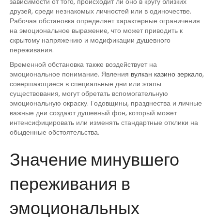
зависимости от того, происходит ли оно в кругу близких
друзей, среди незнакомых личностей или в одиночестве.
Рабочая обстановка определяет характерные ограничения
на эмоциональное выражение, что может приводить к
скрытому напряжению и модификации душевного
переживания.
Временной обстановка также воздействует на
эмоциональное понимание. Явления
вулкан казино зеркало
,
совершающиеся в специальные дни или этапы
существования, могут обретать вспомогательную
эмоциональную окраску. Годовщины, празднества и личные
важные дни создают душевный фон, который может
интенсифицировать или изменять стандартные отклики на
обыденные обстоятельства.
Значение минувшего
переживания в
эмоциональных