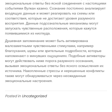
эмоциональные ответы без ясной соединения с настоящими
событиями Вулкан казино. Сознание постоянно анализирует
входящую данные и может реагировать на схемы или
соответствия, которые не достигают уровня разумного
восприятия. Данные подсознательные механизмы могут
запускать чувственные расположения, которые кажутся
появившимися из ниоткуда.
Душевная запоминание может быть активирована
малозаметными чувственными стимулами, например
благоухания, шумы или зрительные подробности, которые
напоминают о минувших ощущениях. Подобные активаторы
могут действовать ниже порога разумного осознания,
вызывая эмоциональные ответы без ясного осмысления их
источника. Накопленные стрессы и нерешенные конфликты
также могут обнаруживаться через неожиданные
эмоциональные настроения.
Posted in
Uncategorized