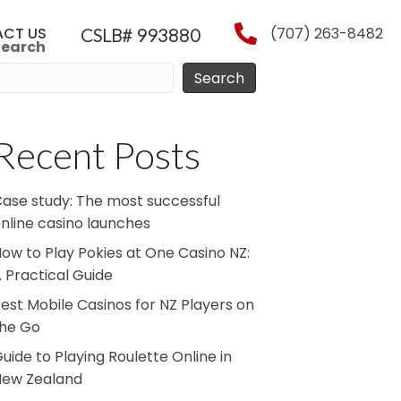
(707) 263-8482
CT US
CSLB# 993880
Search
Search
Recent Posts
ase study: The most successful
nline casino launches
ow to Play Pokies at One Casino NZ:
 Practical Guide
est Mobile Casinos for NZ Players on
he Go
uide to Playing Roulette Online in
New Zealand