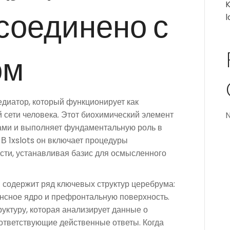
K
соединено с
l
ом
диатор, который функционирует как
 сети человека. Этот биохимический элемент
ми и выполняет фундаментальную роль в
В 1xslots он включает процедуры
сти, устанавливая базис для осмысленного
 содержит ряд ключевых структур церебрума:
нсное ядро и префронтальную поверхность.
уктуру, которая анализирует данные о
оответствующие действенные ответы. Когда