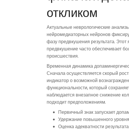
откликом
Актуальные неврологические анализы
нейромедиаторных нейронов фиксируе
фазу предвкушения результата. Этот 
предвкушение часто обеспечивает бо
происшествия.
Временная динамика допаминергическ
Сначала осуществляется скорый рост
индикатор о возможной вознаграждени
функциональности, который сохраняе
наблюдается внезапное снижение кол
подходит предположениям.
Первичный знак запускает допа
Удержание повышенного уровня
Оценка адекватности результата