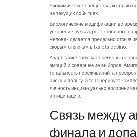
биохимического вещества, который п
на текущих событиях.
Биологические модификации во врем
ускорение пульса, рост кровяного нап
Человек делается предельно отзывчи
скорым откликам в 1xslots casino.
Азарт также запускает регионы нервн
эмоций и совершение выборов. Амиг
тональность переживаний, а префрон
риски и пользу. Это генерирует комп
личность индивидуально воспринимае
антиципацию.
Связь между 
финала и доп