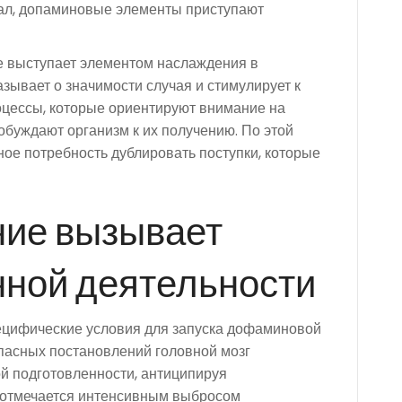
ал, допаминовые элементы приступают
е выступает элементом наслаждения в
азывает о значимости случая и стимулирует к
оцессы, которые ориентируют внимание на
обуждают организм к их получению. По этой
ое потребность дублировать поступки, которые
ние вызывает
ной деятельности
ецифические условия для запуска дофаминовой
пасных постановлений головной мозг
й подготовленности, антиципируя
 отмечается интенсивным выбросом