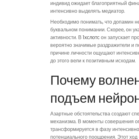
индивид ожидает благоприятный фин
интенсивно выделять медиатор.
Необходимо понимать, что допамин н
буквальном понимании. Скорее, он ук
активности. В
1хслотс
он запускает пр
вероятно значимые раздражители и п
причине личности ощущают интенсивн
до этого вели к позитивным исходам.
Почему волне
подъем нейрон
Азартные обстоятельства создают сп
механизма. В моменты совершения о
трансформируется в фазу интенсивно
потенциального поощрения. Этот ход