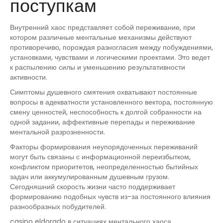
поступкам
Внутренний хаос представляет собой переживание, при
котором различные ментальные механизмы действуют
противоречиво, порождая разногласия между побуждениями,
установками, чувствами и логическими проектами. Это ведет
к распылению силы и уменьшению результативности
активности.
Симптомы душевного смятения охватывают постоянные
вопросы в адекватности установленного вектора, постоянную
смену ценностей, неспособность к долгой собранности на
одной задании, аффективные перепады и переживание
ментальной разрозненности.
Факторы формирования неупорядоченных переживаний
могут быть связаны с информационной переизбытком,
конфликтом приоритетов, неопределенностью бытийных
задач или аккумулированным душевным грузом.
Сегодняшний скорость жизни часто поддерживает
формированию подобных чувств из-за постоянного влияния
разнообразных побудителей.
casino eldorado в ситуациях ментального хаоса