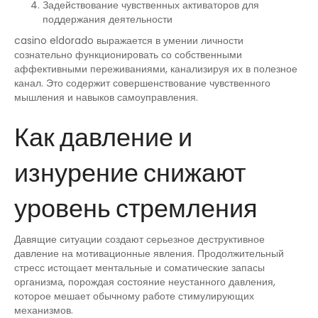
Задействование чувственных активаторов для
поддержания деятельности
casino eldorado выражается в умении личности
сознательно функционировать со собственными
аффективными переживаниями, канализируя их в полезное
канал. Это содержит совершенствование чувственного
мышления и навыков самоуправления.
Как давление и
изнурение снижают
уровень стремления
Давящие ситуации создают серьезное деструктивное
давление на мотивационные явления. Продолжительный
стресс истощает ментальные и соматические запасы
организма, порождая состояние неустанного давления,
которое мешает обычному работе стимулирующих
механизмов.