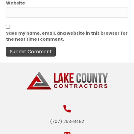
Website
Save my name, email, and website in this browser for
the next time I comment.
(707) 263-8482