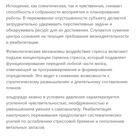
Истощение, как соматическая, так и чувственная, снижает
способность к собранности восприятия и планированию
работы. В переживании опустошенности субъекту делается
затруднительно удерживать перспективные задачи и
обнаруживать ресурс для их достижения. Случается сужение
центра сознания на текущие требования жизнедеятельности
и реабилитации.
Физиологические механизмы воздействия стресса включают
подъем концентрации гормона стресса, который подавляет
функционирование передней лобной части мозга,
отвечающей за программирование и формирование
определений. Это ведет к снижению возможности к
стратегическому размышлению и длительному составлению
планов.
эльдорадо казино в условиях давления характеризуется
усиленной чувствительностью, необдуманностью и
уменьшением умения к самоанализу. Реабилитация
наилучшего переживания предполагает систематических
усилий по ослаблению стрессовой бремени и пополнению
витальных запасов.