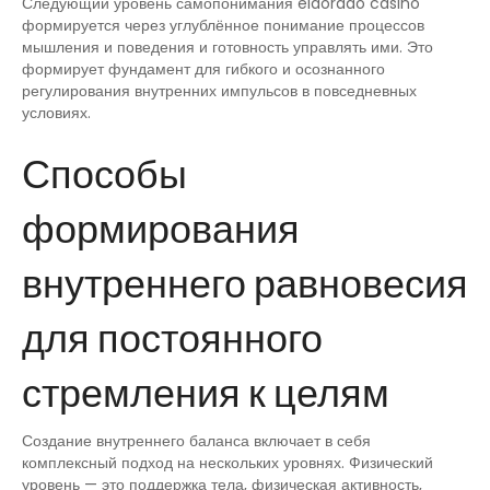
Следующий уровень самопонимания eldorado casino
формируется через углублённое понимание процессов
мышления и поведения и готовность управлять ими. Это
формирует фундамент для гибкого и осознанного
регулирования внутренних импульсов в повседневных
условиях.
Способы
формирования
внутреннего равновесия
для постоянного
стремления к целям
Создание внутреннего баланса включает в себя
комплексный подход на нескольких уровнях. Физический
уровень — это поддержка тела, физическая активность,