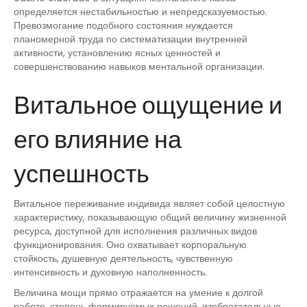
определяется нестабильностью и непредсказуемостью.
Превозмогание подобного состояния нуждается
планомерной труда по систематизации внутренней
активности, установлению ясных ценностей и
совершенствованию навыков ментальной организации.
Витальное ощущение и
его влияние на
успешность
Витальное переживание индивида являет собой целостную
характеристику, показывающую общий величину жизненной
ресурса, доступной для исполнения различных видов
функционирования. Оно охватывает корпоральную
стойкость, душевную деятельность, чувственную
интенсивность и духовную наполненность.
Величина мощи прямо отражается на умение к долгой
работе, степень формируемых решений, изобретательные