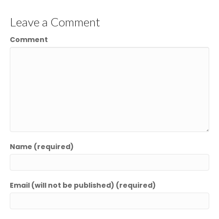
Leave a Comment
Comment
Name (required)
Email (will not be published) (required)