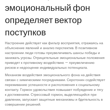
эмоциональный фон
определяет вектор
поступков
Настроение действует как фильтр восприятия, отражаясь на
объяснение явлений и анализ перспектив. В позитивном
настроении люди готовы преувеличивать шансы победы и
занижать угрозы. Отрицательные эмоциональные положения
приводят к противному воздействию — преувеличению
рисков и недооценке индивидуальных потенциала.
Механизм воздействия эмоционального фона на действия
связан с химическими посредниками. Серотонин содействует
переживанию успешности и расположения к социальному
контакту. Гормон удовольствия повышает побуждение и тягу
к достижениям. Стрессовый гормон, выделяющийся при
давлении, запускает защитные механизмы и бдительность в
совершении решений.