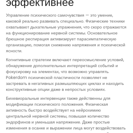
эффективнее
Управление психического самочувствия — это умение,
каковой реально развивать специально. Физические техники
охватывают дыхательные упражнения, что скоро отражаются
на функционирование нервной системы. Основательное
брюшное респирация активизирует парасимпатическую
организацию, помогая снижению напряжения и психической
ясности.
Когнитивные стратегии включают переосмысление условий,
обнаружение дополнительных интерпретаций событий и
фокусировку на элементах, что возможно управлять.
Pokerdom психической пластичности позволяет не
застревать в негативных размышляющих циклах и находить
конструктивные опции даже в непростых условиях.
Бихевиоральные интервенции также действенны для
модификации психического положения. Физическая
активность быстро воздействует на нейрохимию
центральной нервной системы, повышая количество
эндорфинов и уменьшая напряжение. Даже простые
изменения в осанке и выражении лица могут воздействовать