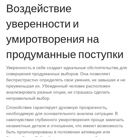
Воздействие
уверенности и
умиротворения на
продуманные поступки
Уверенность в себе создает идеальные обстоятельства для
совершения продуманных выборов. Она позволяет
беспристрастно определять свои умения, не завышая и не
преуменьшая их. Убежденный человек расположен
анализировать разные опции, не страшась сделать
неправильный выбор.
Спокойствие гарантирует духовную прозрачность,
необходимую для основательного анализа ситуации. В
самочувствии глубинного умиротворения проще замечать
незаметные детали и отношения, что имеют возможность
быть проигнорированы в положении активации или