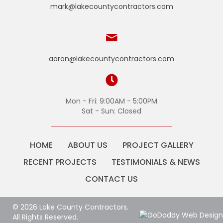
mark@lakecountycontractors.com
aaron@lakecountycontractors.com
Mon - Fri: 9:00AM - 5:00PM
Sat - Sun: Closed
HOME
ABOUT US
PROJECT GALLERY
RECENT PROJECTS
TESTIMONIALS & NEWS
CONTACT US
© 2026 Lake County Contractors.
All Rights Reserved.