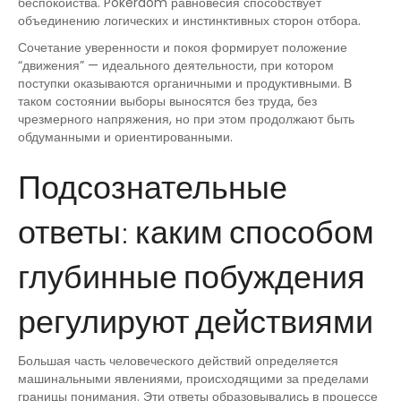
беспокойства. Pokerdom равновесия способствует
объединению логических и инстинктивных сторон отбора.
Сочетание уверенности и покоя формирует положение
“движения” — идеального деятельности, при котором
поступки оказываются органичными и продуктивными. В
таком состоянии выборы выносятся без труда, без
чрезмерного напряжения, но при этом продолжают быть
обдуманными и ориентированными.
Подсознательные
ответы: каким способом
глубинные побуждения
регулируют действиями
Большая часть человеческого действий определяется
машинальными явлениями, происходящими за пределами
границы понимания. Эти ответы образовывались в процессе