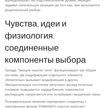
функционируют на подсознательном уровне, нередко
задавая изначальную реакцию до того как, чем запускается
рациональный разбор.
Чувства, идеи и
физиология:
соединенные
компоненты выбора
Триада “эмоции-мысли-тело” функционирует как общая
система, где модификация отдельного элемента
обязательно вызывает модификации в других.
Эмоциональные состояния запускают каскад телесных
откликов: повышается сердцебиение, изменяется
респирация, напрягаются или ослабевают мышечная ткань.
Познавательные явления неразрывно соединены с
чувственным фоном. Pokerdom счастья помогает