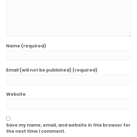
Name (required)
Email (will not be published) (required)
Website
Save my name, email, and website in this browser for
the next time I comment.