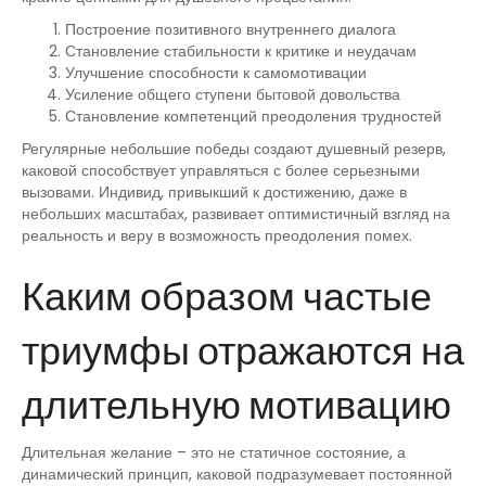
Построение позитивного внутреннего диалога
Становление стабильности к критике и неудачам
Улучшение способности к самомотивации
Усиление общего ступени бытовой довольства
Становление компетенций преодоления трудностей
Регулярные небольшие победы создают душевный резерв,
каковой способствует управляться с более серьезными
вызовами. Индивид, привыкший к достижению, даже в
небольших масштабах, развивает оптимистичный взгляд на
реальность и веру в возможность преодоления помех.
Каким образом частые
триумфы отражаются на
длительную мотивацию
Длительная желание – это не статичное состояние, а
динамический принцип, каковой подразумевает постоянной