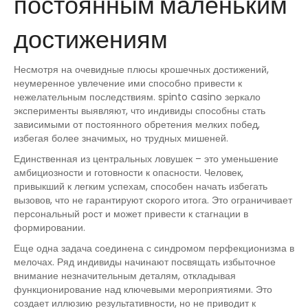
постоянным маленьким
достижениям
Несмотря на очевидные плюсы крошечных достижений,
неумеренное увлечение ими способно привести к
нежелательным последствиям. spinto casino зеркало
эксперименты выявляют, что индивиды способны стать
зависимыми от постоянного обретения мелких побед,
избегая более значимых, но трудных мишеней.
Единственная из центральных ловушек – это уменьшение
амбициозности и готовности к опасности. Человек,
привыкший к легким успехам, способен начать избегать
вызовов, что не гарантируют скорого итога. Это ограничивает
персональный рост и может привести к стагнации в
формировании.
Еще одна задача соединена с синдромом перфекционизма в
мелочах. Ряд индивиды начинают посвящать избыточное
внимание незначительным деталям, откладывая
функционирование над ключевыми мероприятиями. Это
создает иллюзию результативности, но не приводит к