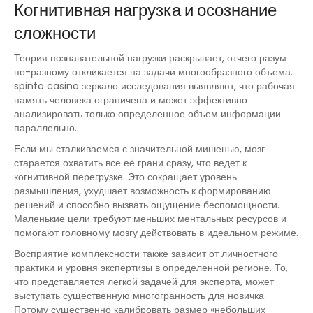
Когнитивная нагрузка и осознание
сложности
Теория познавательной нагрузки раскрывает, отчего разум
по-разному откликается на задачи многообразного объема.
spinto casino зеркало исследования выявляют, что рабочая
память человека ограничена и может эффективно
анализировать только определенное объем информации
параллельно.
Если мы сталкиваемся с значительной мишенью, мозг
старается охватить все её грани сразу, что ведет к
когнитивной перегрузке. Это сокращает уровень
размышления, ухудшает возможность к формированию
решений и способно вызвать ощущение беспомощности.
Маленькие цели требуют меньших ментальных ресурсов и
помогают головному мозгу действовать в идеальном режиме.
Восприятие комплексности также зависит от личностного
практики и уровня экспертизы в определенной регионе. То,
что представляется легкой задачей для эксперта, может
выступать существенную многогранность для новичка.
Потому существенно калибровать размер «небольших