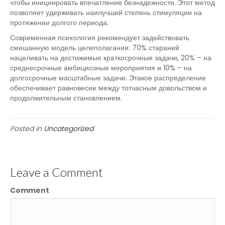
чтобы инициировать впечатление безнадежности. Этот метод
позволяет удерживать наилучший степень стимуляции на
протяжении долгого периода.
Современная психология рекомендует задействовать
смешанную модель целеполагания: 70% стараний
нацеливать на достижимые краткосрочные задачи, 20% – на
среднесрочные амбициозные мероприятия и 10% – на
долгосрочные масштабные задачи. Этакое распределение
обеспечивает равновесие между тотчасным довольством и
продолжительным становлением.
Posted in
Uncategorized
Leave a Comment
Comment