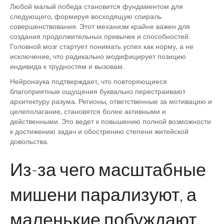
Любой малый победа становится фундаментом для
следующего, формируя восходящую спираль
совершенствования. Этот механизм крайне важен для
создания продолжительных привычек и способностей.
Головной мозг стартует понимать успех как норму, а не
исключение, что радикально модифицирует позицию
индивида к трудностям и вызовам.
Нейронаука подтверждает, что повторяющиеся
благоприятные ощущения буквально перестраивают
архитектуру разума. Регионы, ответственные за мотивацию и
целеполагание, становятся более активными и
действенными. Это ведет к повышению полной возможности
к достижению задач и обострению степени житейской
довольства.
Из-за чего масштабные
мишени парализуют, а
маленькие побуждают